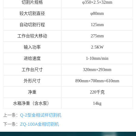
切割片规格
φ
350
×
2.5
×
32mm
较大切割直径
φ
80mm
自动切割行程
125mm
工作台较大移动
275mm
输入功率
2.5KW
进给速度
1-10mm/min
工作台尺寸
320mm×
293mm
外形尺寸
890mm×
700mm
×
610mm
净重
220千克
水箱净重（含水泵）
14kg
上一条：
Q-2型金相试样切割机
下一条：
ZQ-100A金相切割机