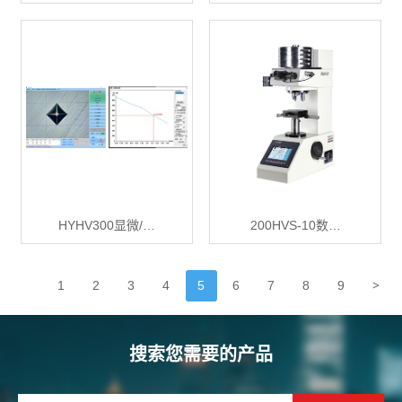
HYHV300显微/…
200HVS-10数…
>
1
2
3
4
5
6
7
8
9
搜索您需要的产品